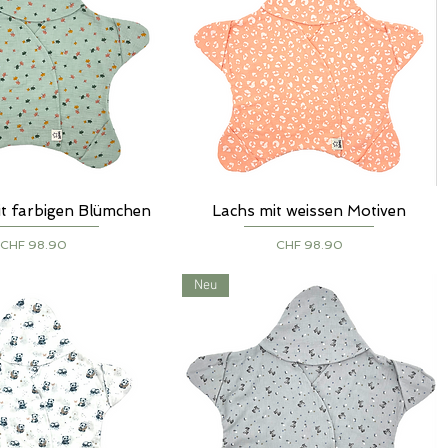
it farbigen Blümchen
Lachs mit weissen Motiven
chnellansicht
Schnellansicht
Preis
Preis
CHF 98.90
CHF 98.90
Neu