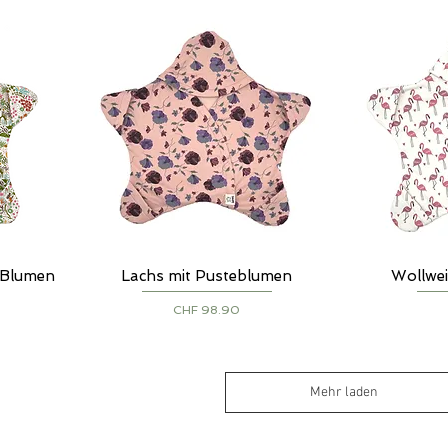
, Blumen
Lachs mit Pusteblumen
Wollwei
Schnellansicht
S
Preis
CHF 98.90
Mehr laden