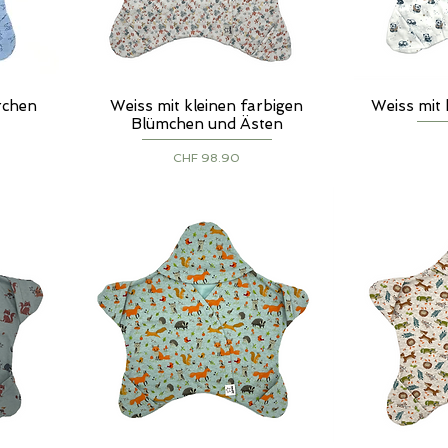
erchen
Weiss mit kleinen farbigen
Weiss mit
Schnellansicht
S
Blümchen und Ästen
Preis
CHF 98.90