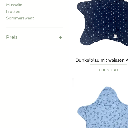
Musselin
Frottee
Sommersweat
Preis
79 CHF
99 CHF
Dunkelblau mit weissen 
Schnellansicht
Preis
CHF 98.90