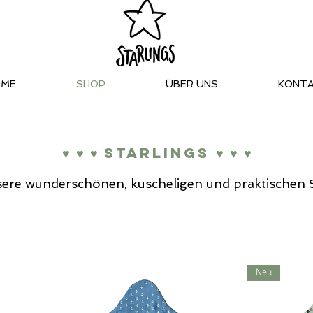
OME
SHOP
ÜBER UNS
KONT
♥ ♥ ♥ Starlings ♥ ♥ ♥
ere wunderschönen, kuscheligen und praktischen St
Neu