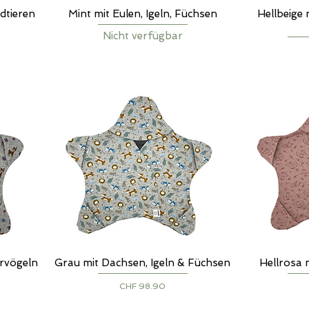
dtieren
Mint mit Eulen, Igeln, Füchsen
Hellbeige 
Schnellansicht
S
Nicht verfügbar
rvögeln
Grau mit Dachsen, Igeln & Füchsen
Hellrosa 
Schnellansicht
S
Preis
CHF 98.90