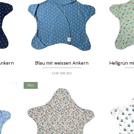
Ankern
Blau mit weissen Ankern
Hellgrün m
Schnellansicht
S
Preis
CHF 98.90
Neu