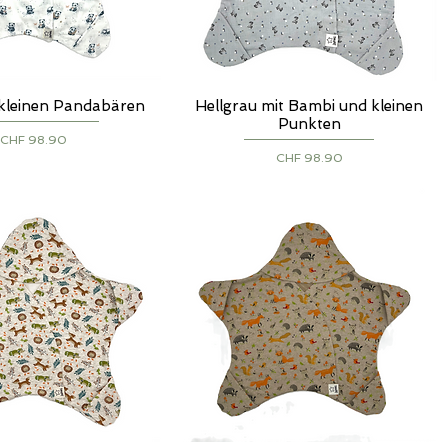
 kleinen Pandabären
Hellgrau mit Bambi und kleinen
chnellansicht
Schnellansicht
Punkten
Preis
CHF 98.90
Preis
CHF 98.90