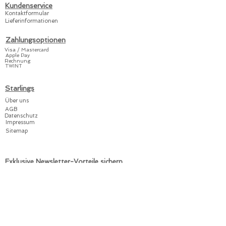
wenn es hingegen kalt
Kundenservice
ist, können die
Kontaktformular
Lieferinformationen
Ärmelchen und
Füsschen schnell und
Zahlungsoptionen
einfach geschlossen
Visa / Mastercard
Apple Pay
werden
.
Rechnung
TWINT
Unsere Anzüge werden
Starlings
von A bis Z in der Schweiz
Über uns
hergestellt.
AGB
Datenschutz
Impressum
Schenke
dir oder deinen
Sitemap
Freunden
, Bekannten und
Verwandten Freude mit
einem praktischen
Exklusive Newsletter-Vorteile sichern
Starlings!
Willkommensrabatt
Rabatt-Code: Willkommen10
Individuelle Angebote
Exklusive Aktionen
Melde dich jetzt hier für den Starlings-Newsletter an: