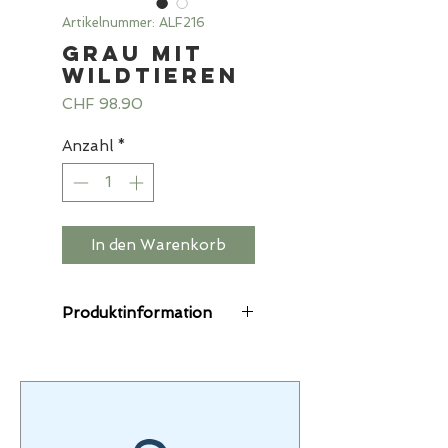
Artikelnummer: ALF216
Grau mit
Wildtieren
Preis
CHF 98.90
Anzahl
*
In den Warenkorb
Produktinformation
Die Starlings®-Anzüge
sind kuschelweich, denn
der Alpenfleece vereint
Sweat- und
Fleecestoff.